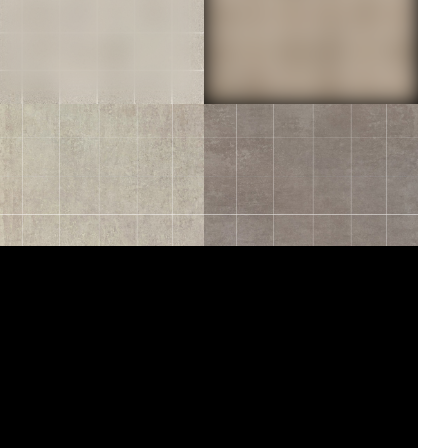
30X30
30X30
UTOPIE
UTOPIE
PERLE MOS 5X5
TAUPE MOS 5X5
30X30
30X30
TERANGA
TERANGA
IVOIRE MOS 5X5
GREIGE MOS 5X5
30X30
30X30
CHÂTEAU
IRIDIUM
SABLE MOS 5X5
PERLE
30X30
30X30