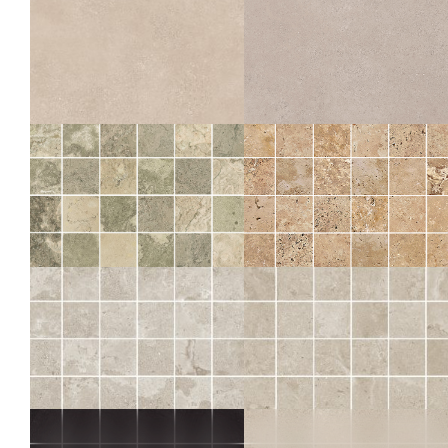
CRAIE MOS 5X5
NATUREL MOS 5X5
60X60
30X60
30X30
30X30
30X30
ROX
ROX
BEIGE GESTRUCTUREERDE ANTI-SLIP
GRIS
45X45
30X30
45X45
30X30
SOLITHE
TIBER
NATUREL MOS 5X5
NATURAL MOS 5X5
30X30
30X30
KAIRN
KAIRN
NATUREL MOS 5X5
SABLE MOS 5X5