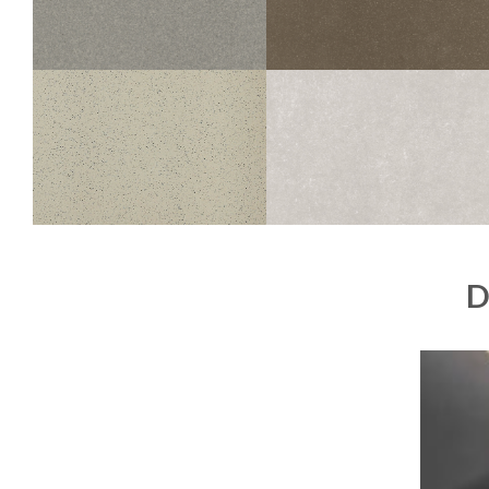
30X30
30X30
STANDARD EVOLUTION
STANDARD EVOLUTION
200 EVOLUTION ARGENT
300 EVOLUTION TAUPE
45X45
30X30
45X45
30X30
STANDARD
STYLE
050 PORPHYRÉ BLANC NOIR
IVOIRE
30X30
30X30
D