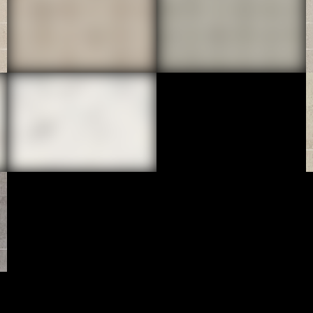
30X30
30X30
UTOPIE
UTOPIE
GRIS MOS 5X5
PLOMB MOS 5X5
30X30
30X30
ADAGE
ADAGE
STATUARIO MOS 5X5
MICHELANGELO MOS 5X5
30X30
30X30
IRIDIUM
CHÂTEAU
OPALE
IVOIRE MOS 5X5
30X30
30X30