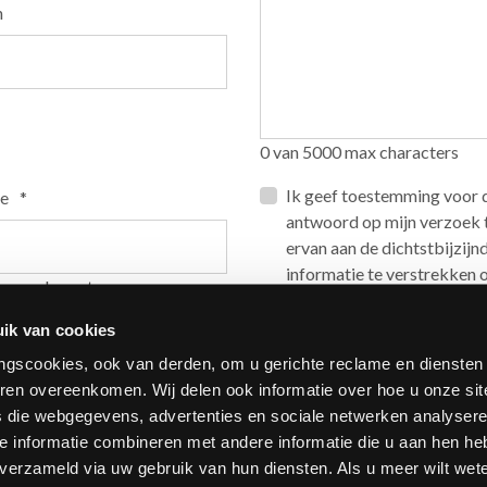
n
0 van 5000 max characters
Privacy
Ik geef toestemming voor 
*
e
*
antwoord op mijn verzoek t
ervan aan de dichtstbijzijn
informatie te verstrekken 
 max characters
verkooppunten, zoals besch
ik van cookies
Opt_in__c
Ik heb er kennis van genom
ringscookies, ook van derden, om u gerichte reclame en diensten
mijn persoonsgegevens me
ren overeenkomen. Wij delen ook informatie over hoe u onze sit
overeenkomstig met punt 
s die webgegevens, advertenties en sociale netwerken analysere
(gebruikersrubriek contacte
 informatie combineren met andere informatie die u aan hen he
reCAPTCHA
n verzameld via uw gebruik van hun diensten. Als u meer wilt wet