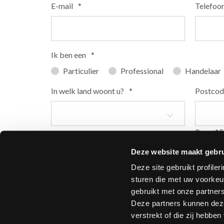
E-mail
*
Telefoo
Ik ben een
*
Particulier
Professional
Handelaar
In welk land woont u?
*
Postcod
0 van 15
Deze website maakt gebru
Deze site gebruikt profile
sturen die met uw voorkeu
gebruikt met onze partner
Deze partners kunnen deze
verstrekt of die zij hebbe