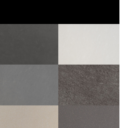
LOSA
LOSA
DACITE MOS 5X5
GRAPHITE MOS 5X5
30X30
30X30
ZEN
SAMSARA
GRAPHITE
OPALE
60X60
30X60
45X45
60X60
30X60
45X45
30X30
30X30
SAMSARA
PLOMB
SAMSARA
60X60
30X60
45X45