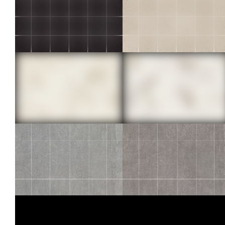
30X30
30X30
SAMSARA
UTOPIE
ARDOISE MOS 5X5
CLAIR MOS 5X5
30X30
30X30
ADAGE
ADAGE
ARABESCATO MOS 5X5
CALACATTA MOS 5X5
30X30
30X30
TERANGA
TERANGA
PERLE MOS 5X5
FER MOS 5X5
30X30
30X30