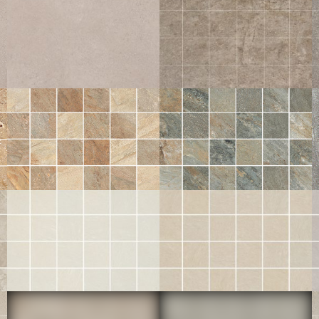
CENDRE MOS 5X5
BLANC
60X60
30X60
30X30
30X30
45X45
30X30
ROX
LOSA
GRIS GESTRUCTUREERDE ANTI-SLIP
CALCITE MOS 5X5
45X45
30X30
30X30
ZEPHYR
ZEPHYR
GOLD MOS 5X5 GESTRUCTUREERDE
GREY MOS 5X5 GESTRUCTUREERDE
ANTI-SLIP
ANTI-SLIP
30X30
30X30
SAMSARA
SAMSARA
OPALE MOS 5X5
IVOIRE MOS 5X5