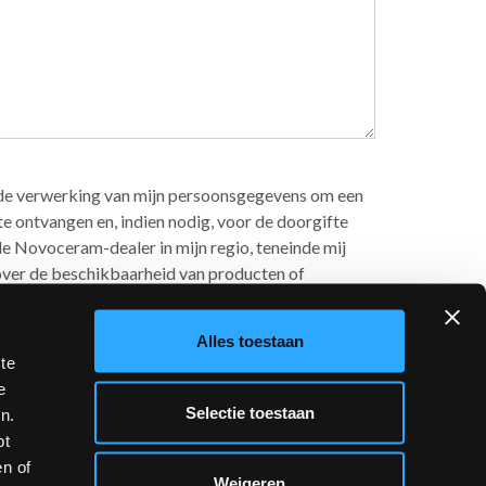
de verwerking van mijn persoonsgegevens om een
e ontvangen en, indien nodig, voor de doorgifte
de Novoceram-dealer in mijn regio, teneinde mij
over de beschikbaarheid van producten of
reven in punt C) van de
privacyverklaring.*
Alles toestaan
en en ik geef toestemming voor de verwerking van
 te
t het oog op Gepersonaliseerde
Marketing
,
e
C) van de Verordening Gegevensbescherming
Selectie toestaan
n.
n) en ik verklaar dat ik minstens 16 jaar oud ben
bt
en of
Weigeren