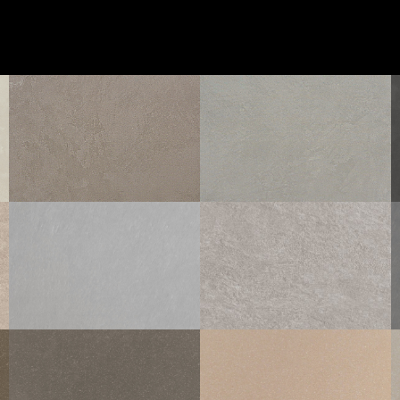
IRIDIUM
IRIDIUM
ACIER
ECRU
30X30
30X30
ZEN
ZEN
CENDRE
BÉTON
60X60
30X60
45X45
60X60
30X60
45X45
30X30
30X30
SAMSARA
PERLE
SAMSARA
60X60
30X60
45X45