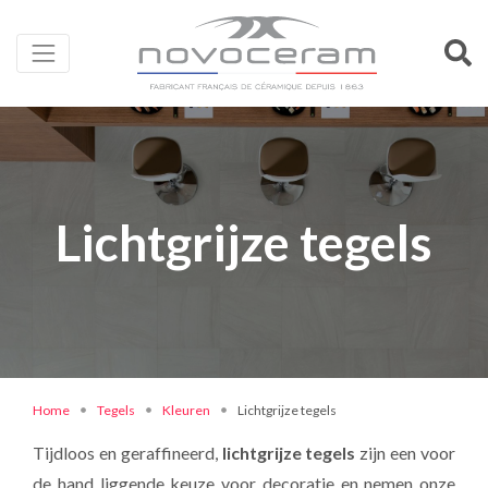
Lichtgrijze tegels
Home
Tegels
Kleuren
Lichtgrijze tegels
Tijdloos en geraffineerd,
lichtgrijze tegels
zijn een voor
de hand liggende keuze voor decoratie en nemen onze