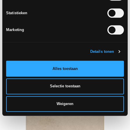
Statistieken
Marketing
Details tonen
Alles toestaan
30x60 cm - R10, A+B
45x45 cm - R10, A+B
Selectie toestaan
60x60 cm - R10, A+B
Weigeren
INAYA
SABLE