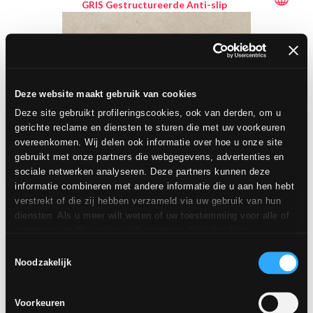
GRIS Gestructureerde Anti-slip
Deze website maakt gebruik van cookies
Deze site gebruikt profileringscookies, ook van derden, om u
gerichte reclame en diensten te sturen die met uw voorkeuren
overeenkomen. Wij delen ook informatie over hoe u onze site
gebruikt met onze partners die webgegevens, advertenties en
sociale netwerken analyseren. Deze partners kunnen deze
informatie combineren met andere informatie die u aan hen hebt
verstrekt of die zij hebben verzameld via uw gebruik van hun
30x60 cm - R11, A+B+C
diensten. Als u meer wilt weten of uw toestemming voor alle of
45x45 cm - R11, A+B+C
sommige van de cookies wilt weigeren,
klik dan hier
.
60x60 cm - R11, A+B+C
Toestemming kan worden gegeven door op de knop "Cookies
Toestemmingsselectie
accepteren" te klikken. Als u geen profileringscookies wilt, kunt
Noodzakelijk
u uw toestemming weigeren met de knop "Weigeren".
INAYA
IVOIRE
Voorkeuren