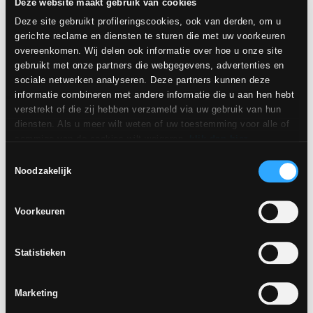
Deze website maakt gebruik van cookies
Deze site gebruikt profileringscookies, ook van derden, om u
gerichte reclame en diensten te sturen die met uw voorkeuren
overeenkomen. Wij delen ook informatie over hoe u onze site
gerectificeerd
gerectificeerd
gebruikt met onze partners die webgegevens, advertenties en
gerectificeerd
gerectificeerd
sociale netwerken analyseren. Deze partners kunnen deze
informatie combineren met andere informatie die u aan hen hebt
verstrekt of die zij hebben verzameld via uw gebruik van hun
MOZAÏEKEN
diensten. Als u meer wilt weten of uw toestemming voor alle of
sommige van de cookies wilt weigeren,
klik dan hier
.
CHÂTEAU IVOIRE
Mos 5x5
CHÂTEAU SABLE
Mos 5x5
Toestemming kan worden gegeven door op de knop "Cookies
Toestemmingsselectie
accepteren" te klikken. Als u geen profileringscookies wilt, kunt
Noodzakelijk
u uw toestemming weigeren met de knop "Weigeren".
Voorkeuren
Statistieken
Marketing
gerectificeerd
gerectificeerd