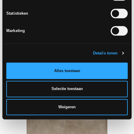
Statistieken
Marketing
Details tonen
80x80 cm - R11, A+B+C
Alles toestaan
CHÂTEAU
SABLE
Selectie toestaan
Weigeren