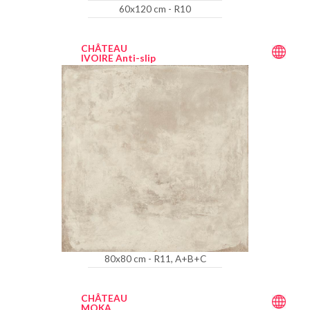
60x120 cm - R10
CHÂTEAU
IVOIRE Anti-slip
80x80 cm - R11, A+B+C
CHÂTEAU
MOKA