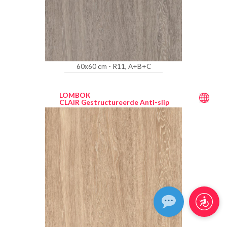
60x60 cm - R11, A+B+C
LOMBOK
CLAIR Gestructureerde Anti-slip