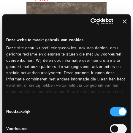
Deze website maakt gebruik van cookies
Deze site gebruikt profileringscookies, ook van derden, om u
gerichte reclame en diensten te sturen die met uw voorkeuren
overeenkomen. Wij delen ook informatie over hoe u onze site
gebruikt met onze partners die webgegevens, advertenties en
sociale netwerken analyseren. Deze partners kunnen deze
informatie combineren met andere informatie die u aan hen hebt
60x60 cm - R10, A+B
verstrekt of die zij hebben verzameld via uw gebruik van hun
diensten. Als u meer wilt weten of uw toestemming voor alle of
80x80 cm - R10, A+B
sommige van de cookies wilt weigeren,
klik dan hier
.
Toestemming kan worden gegeven door op de knop "Cookies
Toestemmingsselectie
CHÂTEAU
accepteren" te klikken. Als u geen profileringscookies wilt, kunt
Noodzakelijk
SABLE Anti-slip
u uw toestemming weigeren met de knop "Weigeren".
Voorkeuren