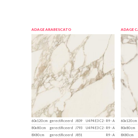
ADAGE ARABESCATO
ADAGE 
60x120 cm
gerectificeerd
J839
U4 P4 E3 C2
-
R9
-
A
60x120 cm
80x80 cm
gerectificeerd
J793
U4 P4 E3 C2
-
R9
-
A
80x80 cm
8X80 cm
gerectificeerd
J851
R9
-
A
8X80 cm