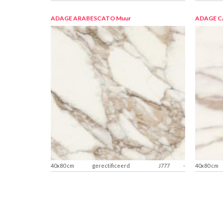
ADAGE ARABESCATO
Muur
ADAGE 
40x80 cm
gerectificeerd
J777
-
40x80 cm