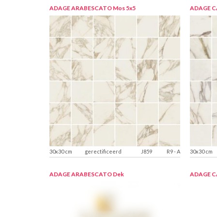
ADAGE ARABESCATO
Mos 5x5
ADAGE 
30x30 cm
gerectificeerd
J859
R9
-
A
30x30 cm
ADAGE ARABESCATO
Dek
ADAGE 