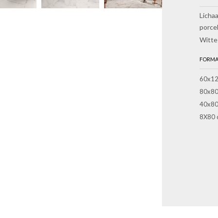
Licha
porce
Witte
FORMA
60x12
80x80
40x80
8X80 