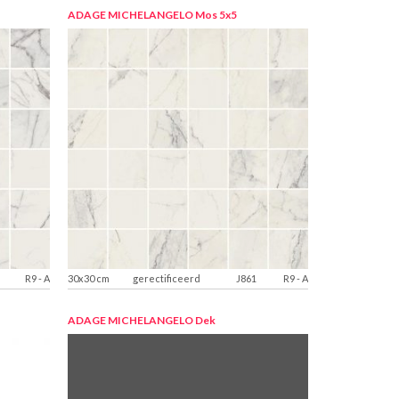
ADAGE MICHELANGELO
Mos 5x5
R9
-
A
30x30 cm
gerectificeerd
J861
R9
-
A
ADAGE MICHELANGELO
Dek