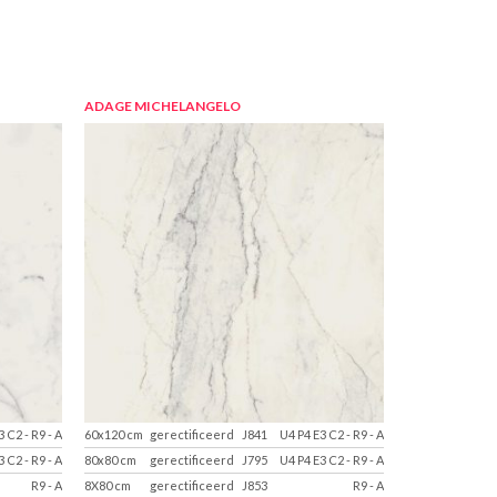
ADAGE MICHELANGELO
3 C2
-
R9
-
A
60x120 cm
gerectificeerd
J841
U4 P4 E3 C2
-
R9
-
A
3 C2
-
R9
-
A
80x80 cm
gerectificeerd
J795
U4 P4 E3 C2
-
R9
-
A
R9
-
A
8X80 cm
gerectificeerd
J853
R9
-
A