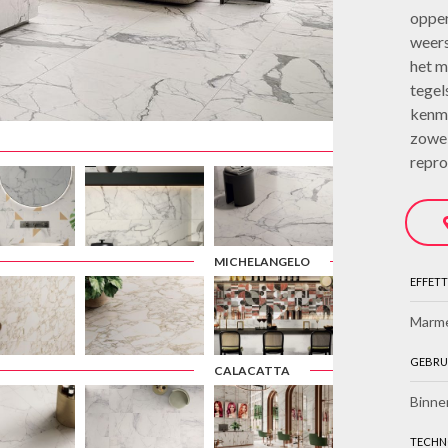
opper
weers
het m
tegel
kenme
zowel
repro
MICHELANGELO
EFFETT
Marm
GEBRU
CALACATTA
Binne
TECHN