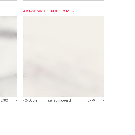
ADAGE MICHELANGELO
Muur
J780
-
40x80 cm
gerectificeerd
J779
-