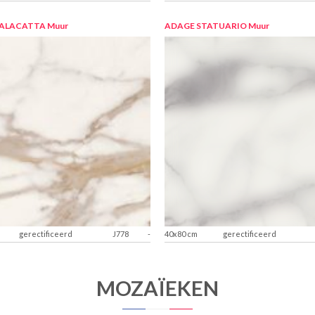
CALACATTA
Muur
ADAGE STATUARIO
Muur
gerectificeerd
J778
-
40x80 cm
gerectificeerd
MOZAÏEKEN