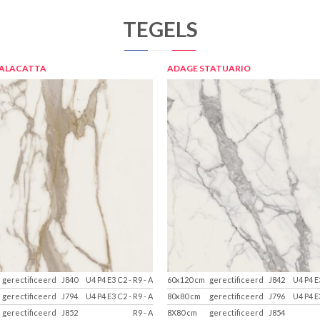
TEGELS
CALACATTA
ADAGE STATUARIO
gerectificeerd
J840
U4 P4 E3 C2
-
R9
-
A
60x120 cm
gerectificeerd
J842
U4 P4 E
gerectificeerd
J794
U4 P4 E3 C2
-
R9
-
A
80x80 cm
gerectificeerd
J796
U4 P4 E
gerectificeerd
J852
R9
-
A
8X80 cm
gerectificeerd
J854