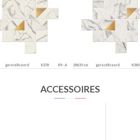
gerectificeerd
K378
R9
-
A
28X35 cm
gerectificeerd
K380
ACCESSOIRES