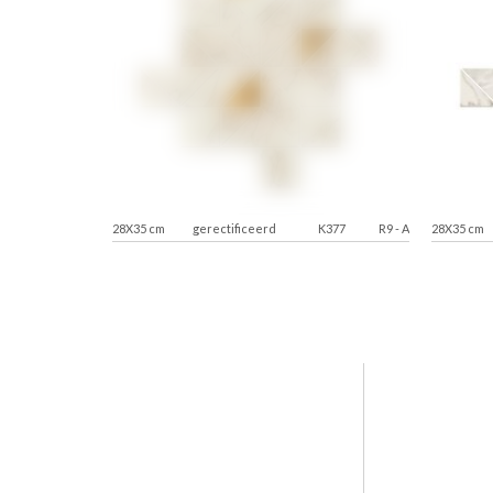
28X35 cm
gerectificeerd
K377
R9
-
A
28X35 cm