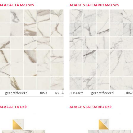
CALACATTA
Mos 5x5
ADAGE STATUARIO
Mos 5x5
gerectificeerd
J860
R9
-
A
30x30 cm
gerectificeerd
J862
CALACATTA
Dek
ADAGE STATUARIO
Dek