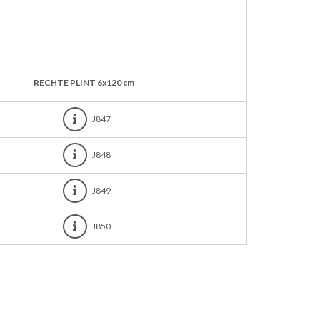
RECHTE PLINT
6x120 cm
J847
J848
J849
J850