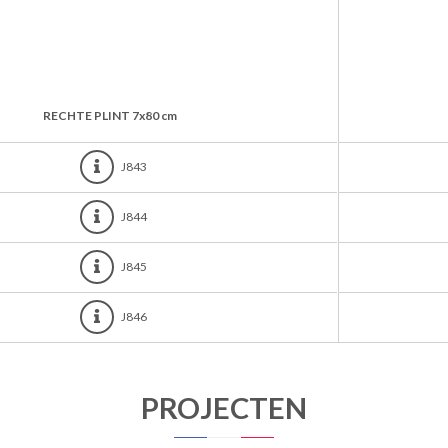
RECHTE PLINT
7x80 cm
J843
J844
J845
J846
PROJECTEN