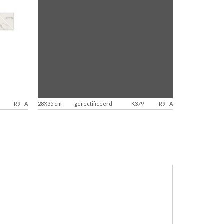
R9
-
A
28X35 cm
gerectificeerd
K379
R9
-
A