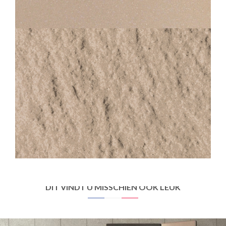
500 EVOLUTION BEIGE
45X45
30X30
STANDARD EVOLUTION
500 EVOLUTION BEIGE GESTRUCTUREERDE ANTI-SLIP
30X30
DIT VINDT U MISSCHIEN OOK LEUK