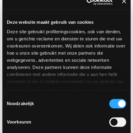
KAIRN
SABLE MOS 5X5
Deze website maakt gebruik van cookies
30X30
Deze site gebruikt profileringscookies, ook van derden,
om u gerichte reclame en diensten te sturen die met uw
voorkeuren overeenkomen. Wij delen ook informatie over
hoe u onze site gebruikt met onze partners die
webgegevens, advertenties en sociale netwerken
analyseren. Deze partners kunnen deze informatie
combineren met andere informatie die u aan hen hebt
verstrekt of die zij hebben verzameld via uw gebruik van
hun diensten. Als u meer wilt weten of uw toestemming
UTOPIE
voor alle of sommige van de cookies wilt weigeren,
klik
Toestemmingsselectie
TAUPE MOS 5X5
dan hier
. Toestemming kan worden gegeven door op de
Noodzakelijk
30X30
knop "Cookies accepteren" te klikken. Als u geen
profileringscookies wilt, kunt u uw toestemming weigeren
Voorkeuren
met de knop "Weigeren".