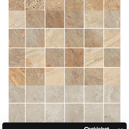
NATURAL MOS 5X5
30X30
ZEPHYR
GOLD MOS 5X5 GESTRUCTUREERDE ANTI-SLIP
30X30