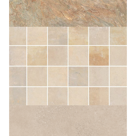
ZEPHYR
GOLD GESTRUCTUREERDE ANTI-SLIP
OUTDOOR PLUS 20MM
60X60
30X60
10X60
30X30
SÉRAC
NATUREL MOS 5X5
30X30