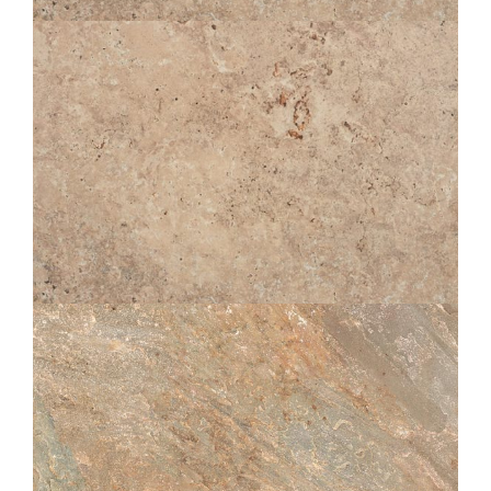
60X120
80X80
60X60
30X60
10X60
30X30
TIBER
NATURAL GESTRUCTUREERDE ANTI-SLIP
OUTDOOR PLUS 20MM
60X120
60X90
80X80
60X60
30X60
30X30