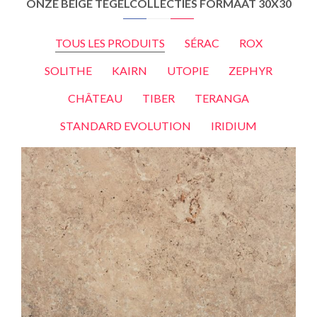
ONZE BEIGE TEGELCOLLECTIES FORMAAT 30X30
TOUS LES PRODUITS
SÉRAC
ROX
SOLITHE
KAIRN
UTOPIE
ZEPHYR
CHÂTEAU
TIBER
TERANGA
STANDARD EVOLUTION
IRIDIUM
TIBER
NATURAL