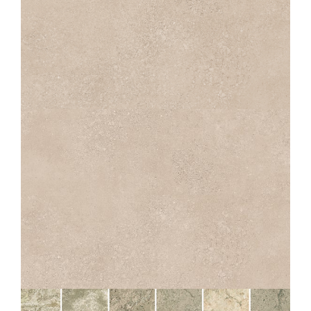
ROX
BEIGE
45X45
30X30
ROX
BEIGE GESTRUCTUREERDE ANTI-SLIP
45X45
30X30