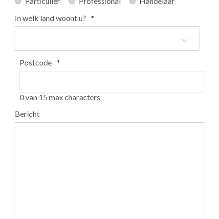
Particulier
Professional
Handelaar
In welk land woont u?
*
Postcode
*
0 van 15 max characters
Bericht