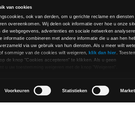
0 van 5000 max characters
ik van cookies
Privacy
Ik geef toestemming voor 
*
e
*
ringscookies, ook van derden, om u gerichte reclame en diensten
antwoord op mijn verzoek t
ren overeenkomen. Wij delen ook informatie over hoe u onze sit
ervan aan de dichtstbijzijn
s die webgegevens, advertenties en sociale netwerken analysere
informatie te verstrekken 
 max characters
 informatie combineren met andere informatie die u aan hen he
verkooppunten, zoals besch
n verzameld via uw gebruik van hun diensten. Als u meer wilt wet
of sommige van de cookies wilt weigeren,
klik dan hier
. Toest
Opt_in__c
Ik heb er kennis van genom
p de knop "Cookies accepteren" te klikken. Als u geen
mijn persoonsgegevens me
 kunt u uw toestemming weigeren met de knop "Weigeren".
overeenkomstig met punt 
(gebruikersrubriek contacte
reCAPTCHA
Voorkeuren
Statistieken
Market