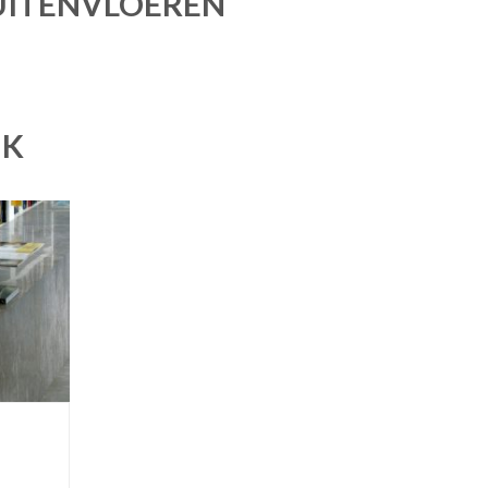
UITENVLOEREN
UK