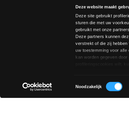
Particulier
Professional
Handelaar
Deze website maakt gebru
In welk land woont u?
*
Postcod
Deze site gebruikt profile
sturen die met uw voorkeu
gebruikt met onze partner
0 van 15
Deze partners kunnen deze
verstrekt of die zij hebbe
uw toestemming voor alle 
kan worden gegeven door o
profileringscookies wilt,
Toestemmingsselectie
Noodzakelijk