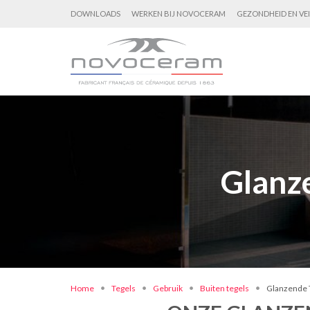
DOWNLOADS
WERKEN BIJ NOVOCERAM
GEZONDHEID EN VEI
Glanze
Home
Tegels
Gebruik
Buiten tegels
Glanzende T