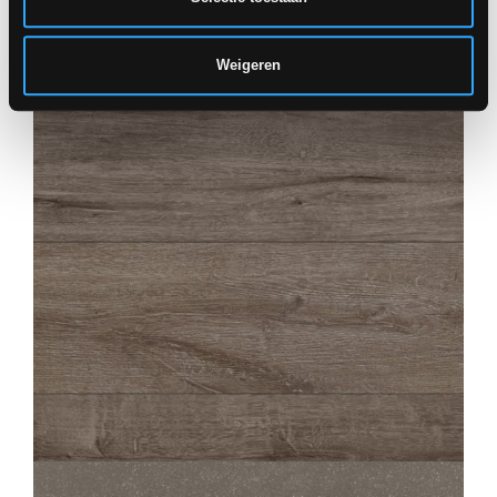
Weigeren
HIRATI
BRUN
22,5X90
HIRATI
BRUN GESTRUCTUREERDE ANTI-SLIP
22,5X90