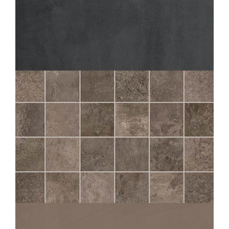
AZIMUT
FONCÉ
60X60
30X60
CHÂTEAU
MOKA MOS 5X5
30X30