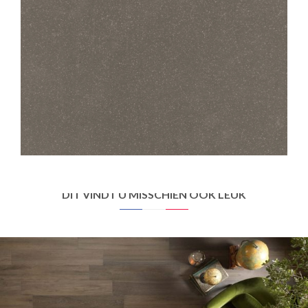
STANDARD EVOLUTION
400 EVOLUTION BRUN
45X45
30X30
DIT VINDT U MISSCHIEN OOK LEUK