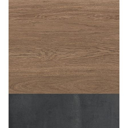
OAKA
NOISETTE
20X180
20X120
OAKA
NOISETTE GESTRUCTUREERDE ANTI-SLIP
20X120