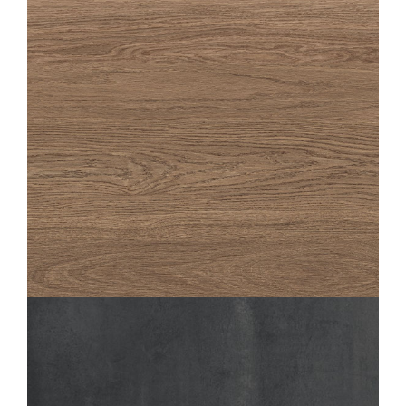
OAKA
NOISETTE
20X180
20X120
OAKA
NOISETTE GESTRUCTUREERDE ANTI-SLIP
20X120