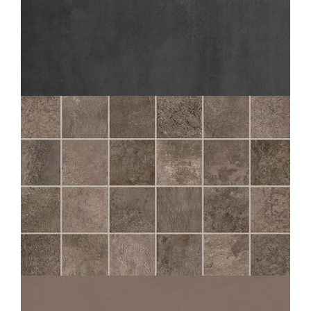
AZIMUT
FONCÉ
60X60
30X60
CHÂTEAU
MOKA MOS 5X5
30X30