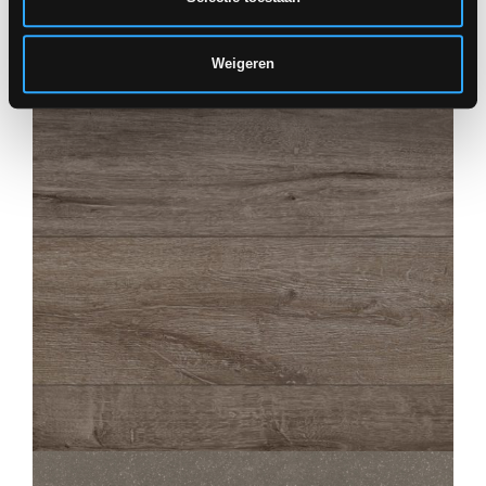
Weigeren
HIRATI
BRUN
22,5X90
HIRATI
BRUN GESTRUCTUREERDE ANTI-SLIP
22,5X90