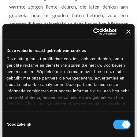
warmte zorgen lichte kleuren, die laten denken aan
gebleekt hout of gouden tinten hebben, voor een
onvergelijkbare helderheid en deze keuze kan bijzonder
voordelig zijn, vooral in de soms donkerder kamers. In
lichte kamers daarentegen ondersteunt elke ivoor- of
beigekleur het natuurlijke licht op een delicate manier.
Deze website maakt gebruik van cookies
Deze site gebruikt profileringscookies, ook van derden, om u
gerichte reclame en diensten te sturen die met uw voorkeuren
overeenkomen. Wij delen ook informatie over hoe u onze site
PROJECTEN MET 22,5X90 TEGELS
gebruikt met onze partners die webgegevens, advertenties en
sociale netwerken analyseren. Deze partners kunnen deze
informatie combineren met andere informatie die u aan hen hebt
verstrekt of die zij hebben verzameld via uw gebruik van hun
diensten. Als u meer wilt weten of uw toestemming voor alle of
sommige van de cookies wilt weigeren,
klik dan hier
.
Toestemming kan worden gegeven door op de knop "Cookies
Toestemmingsselectie
accepteren" te klikken. Als u geen profileringscookies wilt, kunt
Noodzakelijk
u uw toestemming weigeren met de knop "Weigeren".