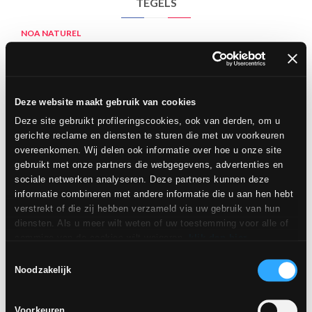
TEGELS
NOA NATUREL
Deze website maakt gebruik van cookies
Deze site gebruikt profileringscookies, ook van derden, om u
gerichte reclame en diensten te sturen die met uw voorkeuren
overeenkomen. Wij delen ook informatie over hoe u onze site
gebruikt met onze partners die webgegevens, advertenties en
sociale netwerken analyseren. Deze partners kunnen deze
gerectificeerd
informatie combineren met andere informatie die u aan hen hebt
verstrekt of die zij hebben verzameld via uw gebruik van hun
diensten. Als u meer wilt weten of uw toestemming voor alle of
ACCESSOIRES
sommige van de cookies wilt weigeren,
klik dan hier
.
Toestemming kan worden gegeven door op de knop "Cookies
Toestemmingsselectie
accepteren" te klikken. Als u geen profileringscookies wilt, kunt
Noodzakelijk
u uw toestemming weigeren met de knop "Weigeren".
Voorkeuren