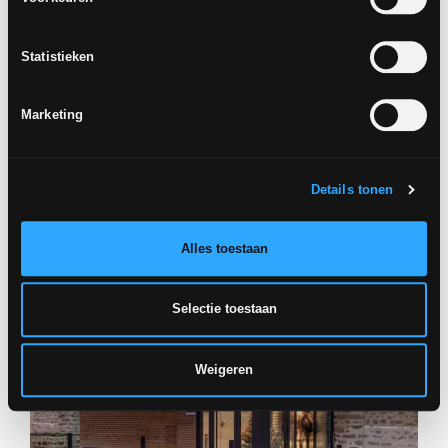
RECHTE PLINT
7x90 cm
Statistieken
NOA NATUREL
Gestructureerde
G874
Anti-Slip
Marketing
PROJECTEN
Details tonen
Alles toestaan
Selectie toestaan
Weigeren