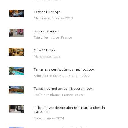
Café de l’Horloge
Chambery , France - 2013
Umia Restaurant
Tain L'Hermitage , France
Café 16 Libbre
Marcianise , Italie
Terras en zwembadterras met houtlook
Saint-Pierre-du-Mont , France - 2022
Tuinaanleg met terras in travertin-look
Étoile-sur-Rhône , France - 2025
Inrichting van de kapsalon Jean Marc Joubert in
CAP3000
Nice , France - 2024