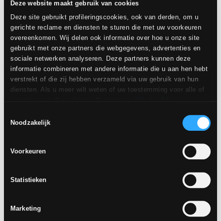
Deze website maakt gebruik van cookies
Deze site gebruikt profileringscookies, ook van derden, om u
gerichte reclame en diensten te sturen die met uw voorkeuren
overeenkomen. Wij delen ook informatie over hoe u onze site
gebruikt met onze partners die webgegevens, advertenties en
sociale netwerken analyseren. Deze partners kunnen deze
informatie combineren met andere informatie die u aan hen hebt
verstrekt of die zij hebben verzameld via uw gebruik van hun
diensten. Als u meer wilt weten of uw toestemming voor alle of
sommige van de cookies wilt weigeren,
klik dan hier
.
Toestemming kan worden gegeven door op de knop "Cookies
Toestemmingsselectie
accepteren" te klikken. Als u geen profileringscookies wilt, kunt
Noodzakelijk
u uw toestemming weigeren met de knop "Weigeren".
Voorkeuren
Statistieken
Marketing