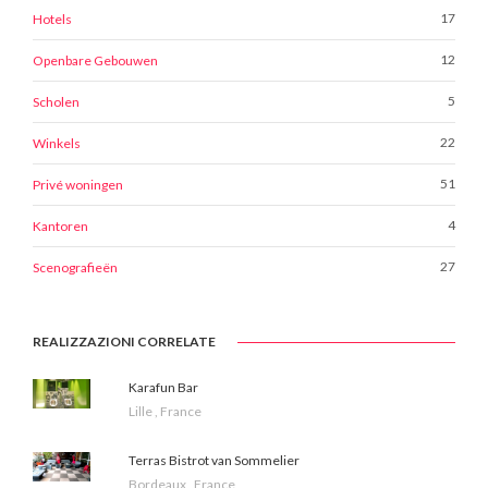
17
Hotels
12
Openbare Gebouwen
5
Scholen
22
Winkels
51
Privé woningen
4
Kantoren
27
Scenografieën
REALIZZAZIONI CORRELATE
Karafun Bar
Lille , France
Terras Bistrot van Sommelier
Bordeaux , France