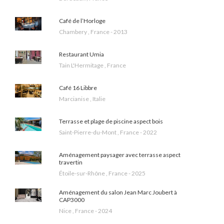
Café de l’Horloge
Chambery , France - 2013
Restaurant Umia
Tain L'Hermitage , France
Café 16 Libbre
Marcianise , Italie
Terrasse et plage de piscine aspect bois
Saint-Pierre-du-Mont , France - 2022
Aménagement paysager avec terrasse aspect
travertin
Étoile-sur-Rhône , France - 2025
Aménagement du salon Jean Marc Joubert à
CAP3000
Nice , France - 2024