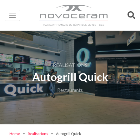
RÉALISATIONS
Autogrill Quick
Restaurants
Home
Realisations
Autogrill Quick