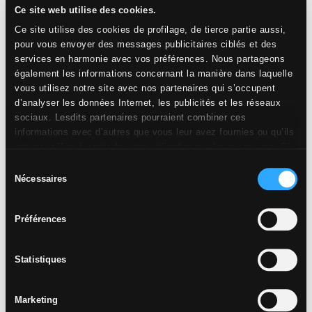
Ce site web utilise des cookies.
Ce site utilise des cookies de profilage, de tierce partie aussi,
pour vous envoyer des messages publicitaires ciblés et des
services en harmonie avec vos préférences. Nous partageons
également les informations concernant la manière dans laquelle
vous utilisez notre site avec nos partenaires qui s’occupent
d’analyser les données Internet, les publicités et les réseaux
sociaux. Lesdits partenaires pourraient combiner ces
informations avec d’autres que vous leur avez fournies ou qu’ils
ont recueillies à partir de votre utilisation sur leurs services. Si
vous souhaitez en savoir davantage ou refusez le consentement
Sélection
à tous les cookies, ou à quelques-uns seulement,
cliquez ici
.
Nécessaires
du
Le consentement peut être exprimé en cliquant sur la touche
consentement
« Acceptez les cookies ». Si vous ne voulez pas de cookies de
Préférences
profilage, vous pouvez refuser le consentement avec la touche
« Refusez ».
Statistiques
Marketing