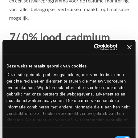
en een softwareprogramma voor de realtime-monitoring
van alle belangrijke verbruiken maakt optimalisatie
mogelijk.
7/ 0% lood, cadmium,
zware metalen en
andere CMR-stoffen
Deze website maakt gebruik van cookies
Deze site gebruikt profileringscookies, ook van derden, om u
Alle kankerverwekkende, mutagene of voor de
gerichte reclame en diensten te sturen die met uw voorkeuren
voortplanting giftige stoffen
(zoals lood, cadmium of
overeenkomen. Wij delen ook informatie over hoe u onze site
andere zware metalen) die traditioneel bij de fabricage
gebruikt met onze partners die webgegevens, advertenties en
sociale netwerken analyseren. Deze partners kunnen deze
van tegels worden gebruikt, zijn
volledig
uit de
informatie combineren met andere informatie die u aan hen hebt
Novoceram-producten
verwijderd
. Deze belangrijke
verstrekt of die zij hebben verzameld via uw gebruik van hun
verbintenis houdt in dat er geen emissie van lood en
diensten. Als u meer wilt weten of uw toestemming voor alle of
sommige van de cookies wilt weigeren,
klik dan hier
.
cadmium in de lucht of bij aanraking mogelijk is bij onze
Toestemming kan worden gegeven door op de knop "Cookies
Toestemmingsselectie
tegels, die dus
geen schade toebrengen aan het milieu