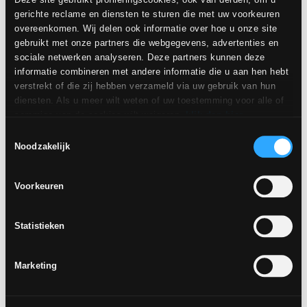
21 januari 2026
gerichte reclame en diensten te sturen die met uw voorkeuren
overeenkomen. Wij delen ook informatie over hoe u onze site
gebruikt met onze partners die webgegevens, advertenties en
Novoceram Genesis - Cersaie 2025
sociale netwerken analyseren. Deze partners kunnen deze
5 september 2025
informatie combineren met andere informatie die u aan hen hebt
verstrekt of die zij hebben verzameld via uw gebruik van hun
Novoceram Saperlipopette - Cersaie 2024
diensten. Als u meer wilt weten of uw toestemming voor alle of
13 september 2024
sommige van de cookies wilt weigeren,
klik dan hier
.
Toestemming kan worden gegeven door op de knop "Cookies
Toestemmingsselectie
Novoceram Surf Season - Cersaie 2023
accepteren" te klikken. Als u geen profileringscookies wilt, kunt
Noodzakelijk
11 september 2023
u uw toestemming weigeren met de knop "Weigeren".
De XT formaten
Voorkeuren
27 juli 2023
Statistieken
Chlorophylle, let’s cultivate ceramics - Cersaie
2022
20 september 2022
Marketing
Novoceram Techtouch
19 september 2022