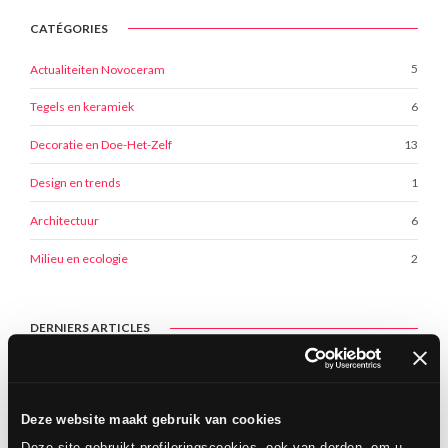
CATÉGORIES
5
Actualiteiten Novoceram
6
Tegels en keramiek
13
Decoratie en Doe-Het-Zelf
1
Design en trends
6
Architectuur
2
Milieu en ecologie
DERNIERS ARTICLES
Onze MVO-prestaties beloond: de EcoVadis-
zilveren medaille
24 juni 2026
Deze website maakt gebruik van cookies
Novoceram - EuroShop 2026
Deze site gebruikt profileringscookies, ook van derden, om u