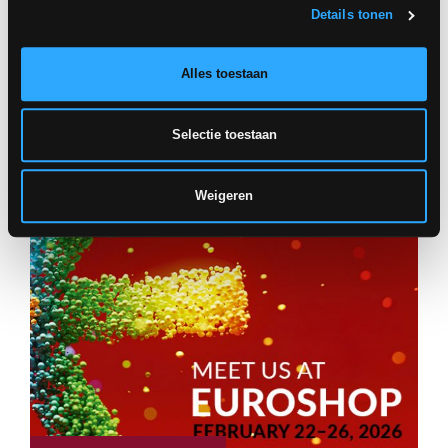
Details tonen
Parket en tegels combineren
1 maart 2022
Alles toestaan
Lichte tegels: een tijdloze decoratieve aanwinst
19 maart 2021
Selectie toestaan
ARTICLES CORRÉLÉS
Weigeren