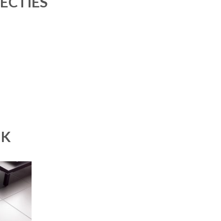
ECTIES
UK