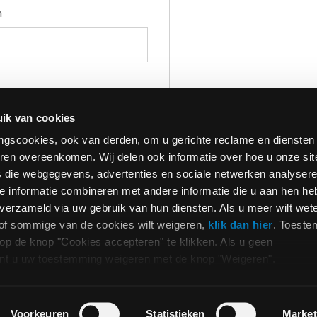
n
0 van 5000 max characters
ik van cookies
Privacy
Ik geef toestemming voor 
*
e
*
ringscookies, ook van derden, om u gerichte reclame en diensten
antwoord op mijn verzoek t
ren overeenkomen. Wij delen ook informatie over hoe u onze sit
ervan aan de dichtstbijzijn
s die webgegevens, advertenties en sociale netwerken analysere
informatie te verstrekken 
 max characters
 informatie combineren met andere informatie die u aan hen he
verkooppunten, zoals besch
n verzameld via uw gebruik van hun diensten. Als u meer wilt wet
of sommige van de cookies wilt weigeren,
klik dan hier
. Toest
Opt_in__c
Ik heb er kennis van genom
p de knop "Cookies accepteren" te klikken. Als u geen
mijn persoonsgegevens me
 kunt u uw toestemming weigeren met de knop "Weigeren".
overeenkomstig met punt 
(gebruikersrubriek contacte
reCAPTCHA
Voorkeuren
Statistieken
Market