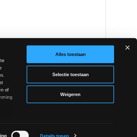
Alles toestaan
de verwerking van mijn persoonsgegevens om een
 te
e ontvangen en, indien nodig, voor de doorgifte
e
de Novoceram-dealer in mijn regio, teneinde mij
Selectie toestaan
n.
over de beschikbaarheid van producten of
bt
reven in punt C) van de
privacyverklaring.*
en of
Weigeren
emming
en en ik geef toestemming voor de verwerking van
t het oog op Gepersonaliseerde
Marketing
,
C) van de Verordening Gegevensbescherming
n) en ik verklaar dat ik minstens 16 jaar oud ben
ing
Details tonen