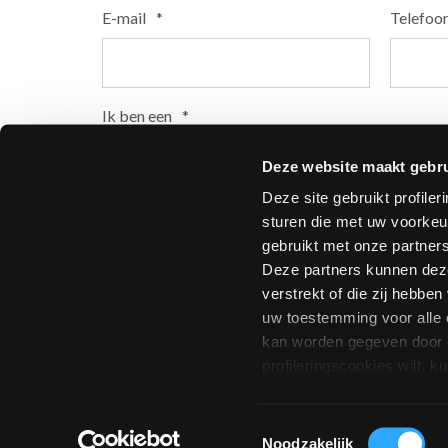
E-mail
*
Telefoo
Ik ben een
*
Particulier
Professional
Handelaar
Deze website maakt gebru
In welk land woont u?
*
Postcod
Deze site gebruikt profile
sturen die met uw voorkeu
gebruikt met onze partner
0 van 15
Deze partners kunnen deze
verstrekt of die zij hebbe
uw toestemming voor alle 
kan worden gegeven door o
profileringscookies wilt,
Toestemmingsselectie
Noodzakelijk