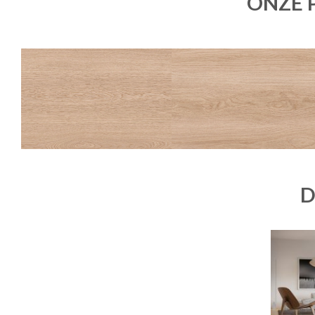
ONZE 
OAKA
OAKA
BLANCHI
BLANCHI GESTRUCTUREERDE ANTI-SL
20X180
20X120
20X120
D