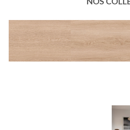
NOS COLLE
OAKA
OAKA
BLANCHI
BLANCHI STRUCTURÉ ANTIDÉRAPAN
20X180
20X120
20X120