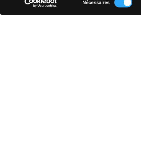
Nécessaires
du
consentement
QUEL 
UTILISATIONS
EFFETS
Carrelage effet Bois pour Mur Extérieur
Carrelage effet Bois pour Mur