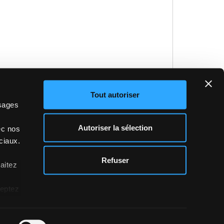
Tout autoriser
ssages
 mes données personnelles afin de recevoir une
i nécessaire, leur communication au revendeur
Autoriser la sélection
ec nos
e chez moi, dans le but de me fournir des
ciaux.
ilité des produits ou sur les points de vente,
z
du
Règlement sur la protection des données*.
Refuser
haitez
itement de mes données personnelles à des
fins de
ceptez
formément au point C) du Règlement sur la
gers rubrique contacts) et je déclare être âgé(e)