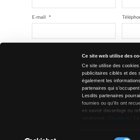
E-mail
*
Télépho
Je suis
*
Ce site web utilise des co
Particulier
Professionnel
Revendeu
Ce site utilise des cookie
Dans quel pays habitez-vous ?
*
Code Po
publicitaires ciblés et d
également les informations
partenaires qui s’occupent 
0 of 15 
Lesdits partenaires pourra
fournies ou qu’ils ont recue
en savoir davantage ou re
seulement,
cliquez ici
. Le
les cookies ». Si vous ne 
consentement avec la tou
Sélection