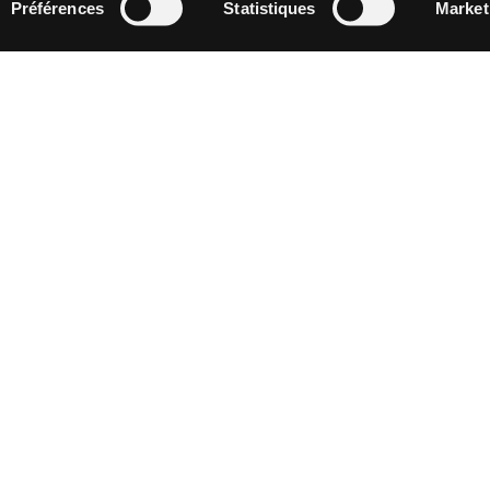
Préférences
Statistiques
Market
TYPE DE CARRELAGE CHERCHEZ-
DESTINATIONS
COULEURS
FORMATS
Carrelage effet parquet gris
Carrelage Taupe effet Bois