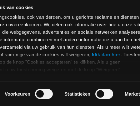
0 van 5000 max characters
ik van cookies
Privacy
Ik geef toestemming voor 
*
e
*
ringscookies, ook van derden, om u gerichte reclame en diensten
antwoord op mijn verzoek t
ren overeenkomen. Wij delen ook informatie over hoe u onze sit
ervan aan de dichtstbijzijn
s die webgegevens, advertenties en sociale netwerken analysere
informatie te verstrekken 
 max characters
 informatie combineren met andere informatie die u aan hen he
verkooppunten, zoals besch
n verzameld via uw gebruik van hun diensten. Als u meer wilt wet
of sommige van de cookies wilt weigeren,
klik dan hier
. Toest
Opt_in__c
Ik heb er kennis van genom
p de knop "Cookies accepteren" te klikken. Als u geen
mijn persoonsgegevens me
 kunt u uw toestemming weigeren met de knop "Weigeren".
overeenkomstig met punt 
(gebruikersrubriek contacte
reCAPTCHA
Voorkeuren
Statistieken
Market