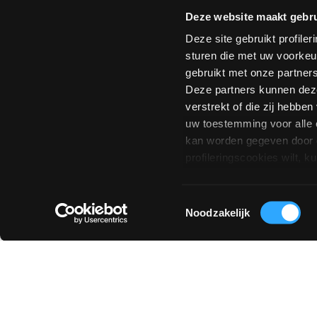
Particulier
Professional
Handelaar
Deze website maakt gebru
In welk land woont u?
*
Postcod
Deze site gebruikt profile
sturen die met uw voorkeu
gebruikt met onze partner
0 van 15
Deze partners kunnen deze
verstrekt of die zij hebbe
uw toestemming voor alle 
kan worden gegeven door o
profileringscookies wilt,
Toestemmingsselectie
Noodzakelijk