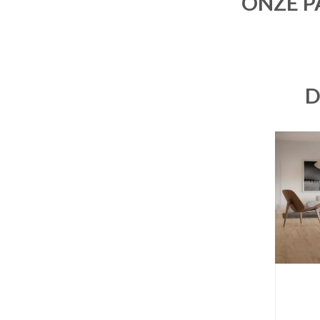
ONZE P
D