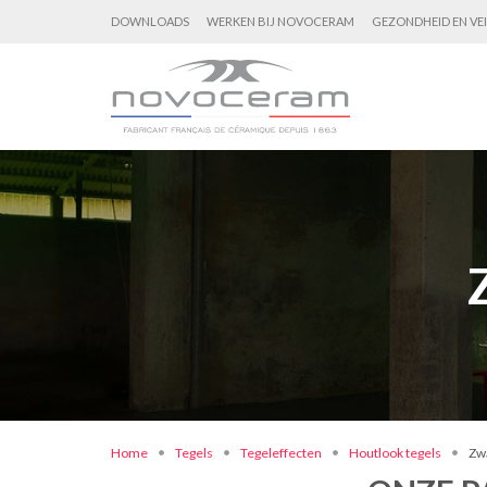
DOWNLOADS
WERKEN BIJ NOVOCERAM
GEZONDHEID EN VEI
Home
Tegels
Tegeleffecten
Houtlook tegels
Zw