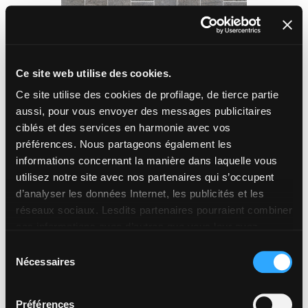
Comp. Mod. cm - R11, A+B+C
Ce site web utilise des cookies.
Ce site utilise des cookies de profilage, de tierce partie
CAST
aussi, pour vous envoyer des messages publicitaires
CAST
ciblés et des services en harmonie avec vos
préférences. Nous partageons également les
informations concernant la manière dans laquelle vous
utilisez notre site avec nos partenaires qui s’occupent
d’analyser les données Internet, les publicités et les
réseaux sociaux. Lesdits partenaires pourraient combiner
ces informations avec d’autres que vous leur avez
fournies ou qu’ils ont recueillies à partir de votre
Sélection
utilisation sur leurs services. Si vous souhaitez en savoir
Nécessaires
du
davantage ou refusez le consentement à tous les
consentement
cookies, ou à quelques-uns seulement,
cliquez ici
. Le
Préférences