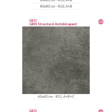
60x60 cm - R10, A+B
80x80 cm - R10, A+B
GEO
GRIS Structuré Antidérapant
60x60 cm - R11, A+B+C
GEO