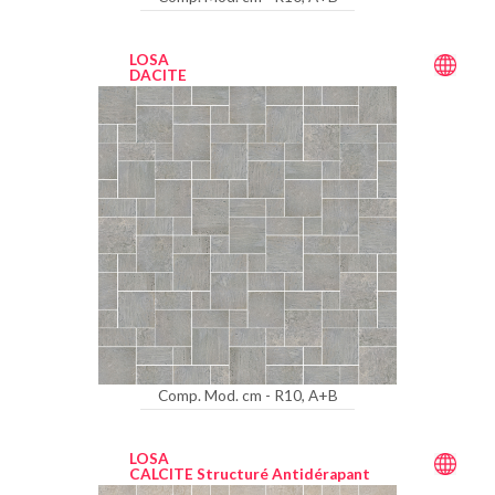
LOSA
DACITE
Comp. Mod. cm - R10, A+B
LOSA
CALCITE Structuré Antidérapant