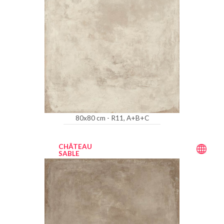
80x80 cm - R11, A+B+C
CHÂTEAU
SABLE