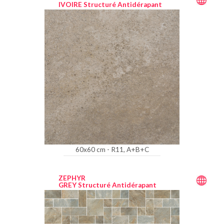
IVOIRE Structuré Antidérapant
60x60 cm - R11, A+B+C
ZEPHYR
GREY Structuré Antidérapant