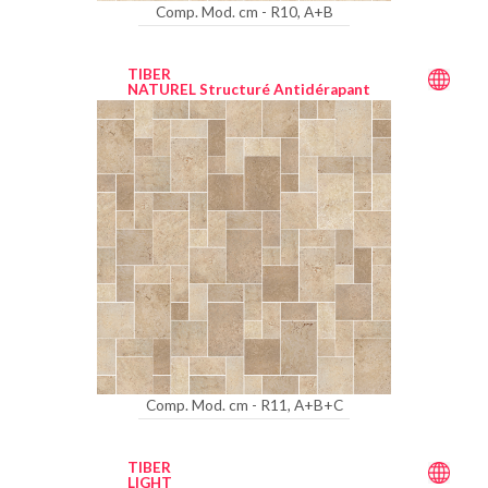
Comp. Mod. cm - R10, A+B
TIBER
NATUREL Structuré Antidérapant
Comp. Mod. cm - R11, A+B+C
TIBER
LIGHT