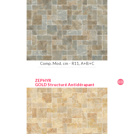
Comp. Mod. cm - R11, A+B+C
ZEPHYR
GOLD Structuré Antidérapant