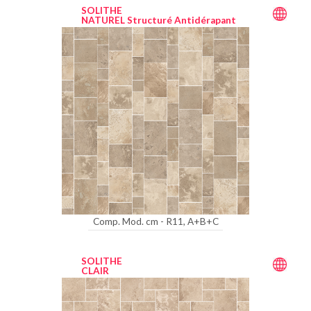
SOLITHE
NATUREL Structuré Antidérapant
Comp. Mod. cm - R11, A+B+C
SOLITHE
CLAIR