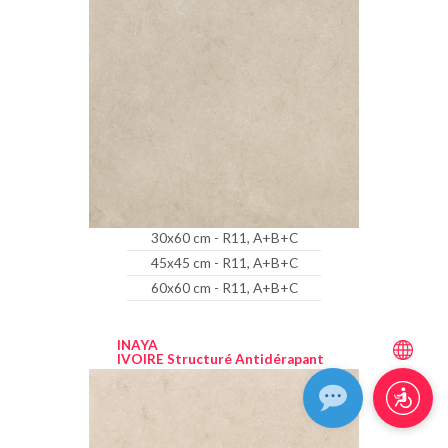
30x60 cm - R11, A+B+C
45x45 cm - R11, A+B+C
60x60 cm - R11, A+B+C
INAYA
IVOIRE Structuré Antidérapant