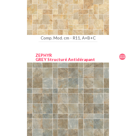
Comp. Mod. cm - R11, A+B+C
ZEPHYR
GREY Structuré Antidérapant