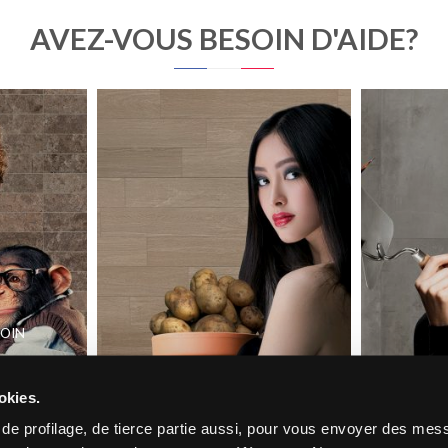
AVEZ-VOUS BESOIN D'AIDE?
SOIN
EZ
TROUVEZ UN
CO
REVENDEUR
N
okies.
s de profilage, de tierce partie aussi, pour vous envoyer des me