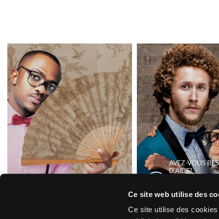
AVEZ-VOUS BE
D'AIDE?
CONTACT
TROUVER UN
PRODUIT
NOUS
Ce site web utilise des co
Ce site utilise des cookie