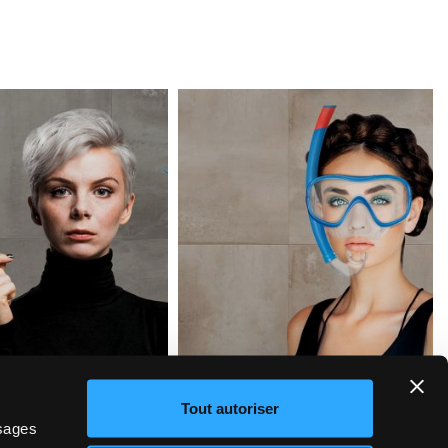
NSULTEZ
ABONNEZ-VOUS À
OS CONSEILS
LA NEWSLETTER
Tout autoriser
ssages