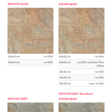
ZEPHYR GOLD
Antidérapant
rectifié
rectifié
rectifié
rectifié Outdoor Plus
20mm
rectifié
rectifié
non rectifié
ZEPHYR GREY
Structuré
ZEPHYR GREY
Antidérapant