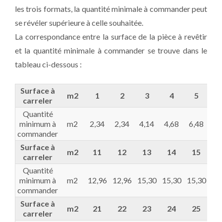
les trois formats, la quantité minimale à commander peut
se révéler supérieure à celle souhaitée.
La correspondance entre la surface de la pièce à revêtir
et la quantité minimale à commander se trouve dans le
tableau ci-dessous :
Surface à
m2
1
2
3
4
5
carreler
Quantité
minimum à
m2
2,34
2,34
4,14
4,68
6,48
6,
commander
Surface à
m2
11
12
13
14
15
1
carreler
Quantité
minimum à
m2
12,96
12,96
15,30
15,30
15,30
17
commander
Surface à
m2
21
22
23
24
25
2
carreler