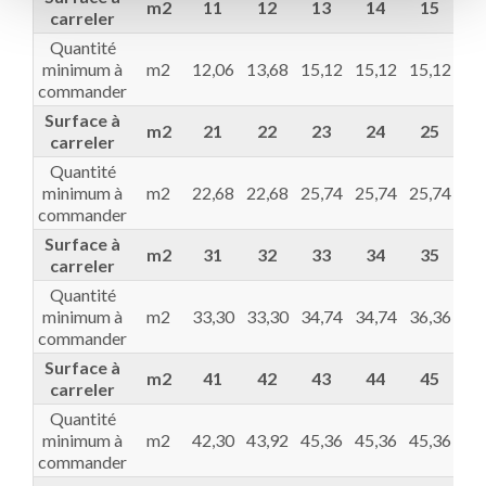
m2
11
12
13
14
15
1
carreler
Quantité
minimum à
m2
12,06
13,68
15,12
15,12
15,12
18
commander
Surface à
m2
21
22
23
24
25
2
carreler
Quantité
minimum à
m2
22,68
22,68
25,74
25,74
25,74
27
commander
Surface à
m2
31
32
33
34
35
3
carreler
Quantité
minimum à
m2
33,30
33,30
34,74
34,74
36,36
37
commander
Surface à
m2
41
42
43
44
45
4
carreler
Quantité
minimum à
m2
42,30
43,92
45,36
45,36
45,36
48
commander