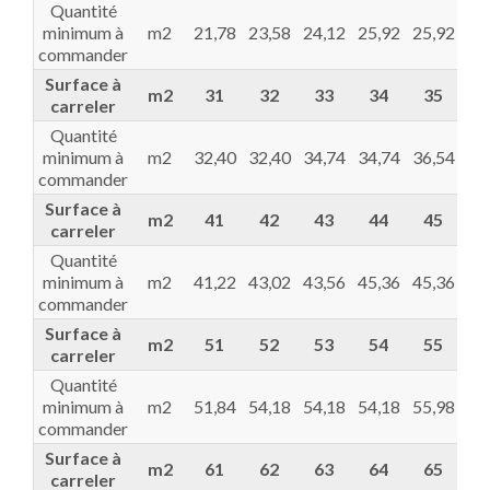
Quantité
minimum à
m2
21,78
23,58
24,12
25,92
25,92
28
commander
Surface à
m2
31
32
33
34
35
3
carreler
Quantité
minimum à
m2
32,40
32,40
34,74
34,74
36,54
37
commander
Surface à
m2
41
42
43
44
45
4
carreler
Quantité
minimum à
m2
41,22
43,02
43,56
45,36
45,36
47
commander
Surface à
m2
51
52
53
54
55
5
carreler
Quantité
minimum à
m2
51,84
54,18
54,18
54,18
55,98
56
commander
Surface à
m2
61
62
63
64
65
6
carreler