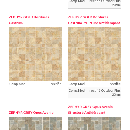
rectifié Outdoor Plus
20mm
ZEPHYR GOLD
Bordures
ZEPHYR GOLD
Bordures
Castrum
Castrum Structuré Antidérapant
rectifié
rectifié
rectifié Outdoor Plus
20mm
ZEPHYR GREY
Opus Avenio
ZEPHYR GREY
Opus Avenio
Structuré Antidérapant