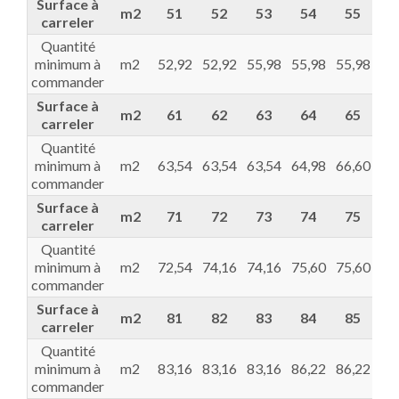
Surface à
m2
51
52
53
54
55
5
carreler
Quantité
minimum à
m2
52,92
52,92
55,98
55,98
55,98
57
commander
Surface à
m2
61
62
63
64
65
6
carreler
Quantité
minimum à
m2
63,54
63,54
63,54
64,98
66,60
68
commander
Surface à
m2
71
72
73
74
75
7
carreler
Quantité
minimum à
m2
72,54
74,16
74,16
75,60
75,60
78
commander
Surface à
m2
81
82
83
84
85
8
carreler
Quantité
minimum à
m2
83,16
83,16
83,16
86,22
86,22
87
commander