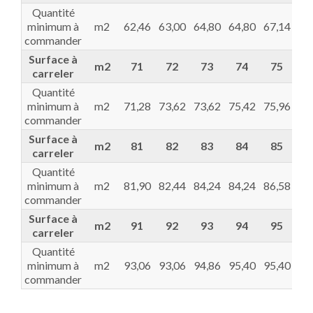
Quantité
minimum à
m2
62,46
63,00
64,80
64,80
67,14
67
commander
Surface à
m2
71
72
73
74
75
7
carreler
Quantité
minimum à
m2
71,28
73,62
73,62
75,42
75,96
77
commander
Surface à
m2
81
82
83
84
85
8
carreler
Quantité
minimum à
m2
81,90
82,44
84,24
84,24
86,58
86
commander
Surface à
m2
91
92
93
94
95
9
carreler
Quantité
minimum à
m2
93,06
93,06
94,86
95,40
95,40
97
commander