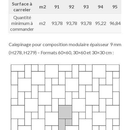
Surface à
m2
91
92
93
94
95
9
carreler
Quantité
minimum à
m2
93,78
93,78
93,78
95,22
96,84
98
commander
Calepinage pour composition modulaire épaisseur 9 mm
(H278, H279) – Formats 60×60, 30×60 et 30×30 cm :