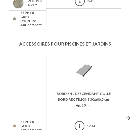
ZEPHYR
J945
GREY
ZEPHYR
-
GREY
Structuré
Antidérapant
ACCESSOIRES POUR PISCINES ET JARDINS
BORD EN L DESCENDANT COLLÉ
BORD RECTILIGNE
30x60x5 cm
ép. 20mm
ZEPHYR
GOLD
K234
Antidérapant