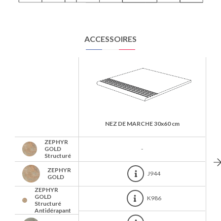
ACCESSOIRES
NEZ DE MARCHE
30x60 cm
ZEPHYR
GOLD
-
Structuré
ZEPHYR
J944
GOLD
ZEPHYR
GOLD
K986
Structuré
Antidérapant