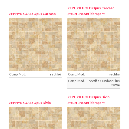
ZEPHYR GOLD
Opus Carcaso
ZEPHYR GOLD
Opus Carcaso
Structuré Antidérapant
rectifié
rectifié
rectifié Outdoor Plus
20mm
ZEPHYR GOLD
Opus Divio
ZEPHYR GOLD
Opus Divio
Structuré Antidérapant