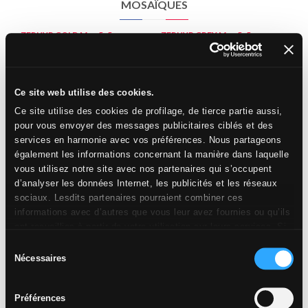
MOSAÏQUES
ZEPHYR GOLD
Mos 5x5
ZEPHYR GREY
Mos 5x5
Structuré Antidérapant
Structuré Antidérapant
Ce site web utilise des cookies.
Ce site utilise des cookies de profilage, de tierce partie aussi,
pour vous envoyer des messages publicitaires ciblés et des
services en harmonie avec vos préférences. Nous partageons
également les informations concernant la manière dans laquelle
vous utilisez notre site avec nos partenaires qui s’occupent
d’analyser les données Internet, les publicités et les réseaux
rectifié
rectifié
sociaux. Lesdits partenaires pourraient combiner ces
informations avec d’autres que vous leur avez fournies ou qu’ils
ont recueillies à partir de votre utilisation sur leurs services. Si
Composition modulaire
vous souhaitez en savoir davantage ou refusez le consentement
Sélection
TIBER ÉP. 9MM (H278, H279)
à tous les cookies, ou à quelques-uns seulement,
cliquez ici
.
Nécessaires
du
Le consentement peut être exprimé en cliquant sur la touche
consentement
« Acceptez les cookies ». Si vous ne voulez pas de cookies de
Les trois formats qui composent les modules
H278
et
Préférences
profilage, vous pouvez refuser le consentement avec la touche
H279
sont emballés dans des boîtes monoformat