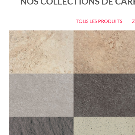
NOS COLLECTIONS DE CAR
TOUS LES PRODUITS
Z
TIBER
TIBER
LIGHT STRUCTURÉ ANTIDÉRAPANT
NATURAL STRUCTURÉ ANTIDÉRAPAN
OUTDOOR PLUS 20MM
OUTDOOR PLUS 20MM
60X120
60X90
80X80
60X120
60X90
80X80
60X60
30X60
30X30
60X60
30X60
30X30