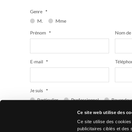
Genre
*
M.
Mme
Prénom
*
Nom de 
E-mail
*
Télépho
Je suis
*
Particulier
Professionnel
Revendeu
Dans quel pays habitez-vous ?
*
Code Po
Ce site web utilise des co
Ce site utilise des cookie
publicitaires ciblés et d