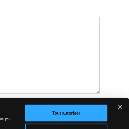
 mes données personnelles afin de recevoir une
Tout autoriser
i nécessaire, leur communication au revendeur
ssages
e chez moi, dans le but de me fournir des