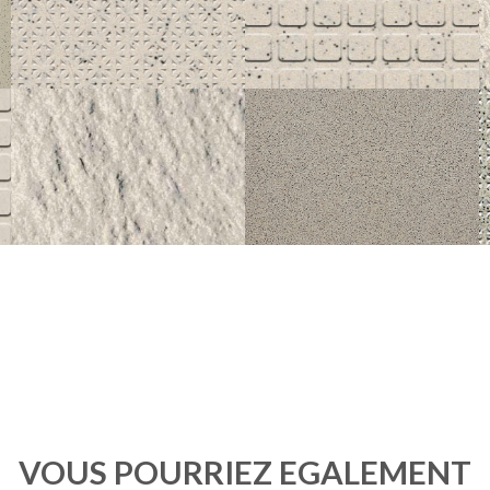
30X30
30X30
STANDARD
STANDARD
050 PORPHYRÉ BLANC NOIR POINTE DE
050 PORPHYRÉ BLANC NOIR PASTILLES
0
DIAMANT ANTIDÉRAPANT
CARRÉES ANTIDÉRAPANT
30X30
30X30
STANDARD
STANDARD
230 UNI BLANC CRÈME STRUCTURÉ
415 PORPHYRÉ GRIS CORINDONNÉ
4
ANTIDÉRAPANT
ANTIDÉRAPANT
30X30
30X30
VOUS POURRIEZ ÉGALEMENT