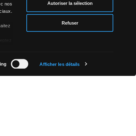
ilité des produits ou sur les points de vente,
Autoriser la sélection
ec nos
du
Règlement sur la protection des données*.
ciaux.
z
itement de mes données personnelles à des
fins de
Refuser
haitez
formément au point C) du Règlement sur la
gers rubrique contacts) et je déclare être âgé(e)
ceptez
ing
Afficher les détails
VOUS ?
RÉFLECTANCE
NOUVEAUTÉS