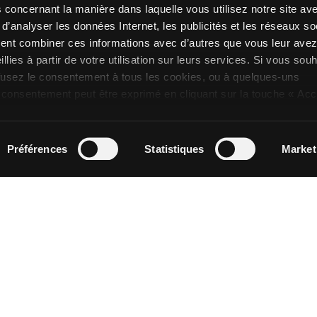
informations sur la disponib
max characters
 concernant la manière dans laquelle vous utilisez notre site av
comme décrit au point C) 
d’analyser les données Internet, les publicités et les réseaux so
ient combiner ces informations avec d’autres que vous leur ave
Opt_in__c
J’ai lu et j’autorise le tra
illies à partir de votre utilisation sur leurs services. Si vous sou
Marketing personnalisé
con
fusez le consentement à tous les cookies, ou à quelques-uns
protection des données (usa
 consentement peut être exprimé en cliquant sur la touche « Ac
d’au moins 16 ans
voulez pas de cookies de profilage, vous pouvez refuser le
che « Refusez ».
Préférences
Statistiques
Market
TYPE DE CARRELAGE CHERCHEZ-
DESTINATIONS
COULEURS
FORMATS