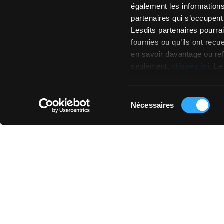
0 of 15 
également les informations
partenaires qui s’occupent 
Lesdits partenaires pourra
fournies ou qu’ils ont recue
en savoir davantage ou re
seulement,
cliquez ici
. Le
les cookies ». Si vous ne 
consentement avec la tou
Sélection
Nécessaires
du
consentement
QUEL 
UTILISATIONS
EFFETS