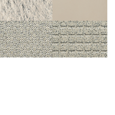
30X30
30X30
STANDARD
STANDARD
50 PORPHYRÉ BLANC NOIR STRUCTURÉ
230 UNI BLANC CRÈME CORINDONNÉ
ANTIDÉRAPANT
ANTIDÉRAPANT
30X30
30X30
STANDARD
STANDARD
15 PORPHYRÉ GRIS POINTE DE DIAMANT
415 PORPHYRÉ GRIS PASTILLES CARRÉES
ANTIDÉRAPANT
ANTIDÉRAPANT
30X30
30X30