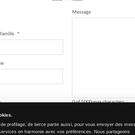
Message
famille
*
ne
0 of 5000 max characters
r
Privacy
J'autorise le traitement de
*
stal
*
okies.
réponse à ma demande et, s
s de profilage, de tierce partie aussi, pour vous envoyer des me
Novoceram le plus proche d
es services en harmonie avec vos préférences. Nous partageons