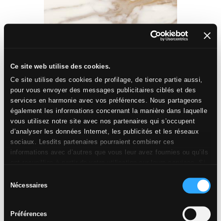
40x80 cm
Ce site web utilise des cookies.
ADAGE
Ce site utilise des cookies de profilage, de tierce partie aussi,
MICHELANGELO
pour vous envoyer des messages publicitaires ciblés et des
services en harmonie avec vos préférences. Nous partageons
également les informations concernant la manière dans laquelle
vous utilisez notre site avec nos partenaires qui s’occupent
d’analyser les données Internet, les publicités et les réseaux
sociaux. Lesdits partenaires pourraient combiner ces
informations avec d’autres que vous leur avez fournies ou qu’ils
ont recueillies à partir de votre utilisation sur leurs services. Si
vous souhaitez en savoir davantage ou refusez le consentement
Sélection
à tous les cookies, ou à quelques-uns seulement,
cliquez ici
.
Nécessaires
du
Le consentement peut être exprimé en cliquant sur la touche
consentement
« Acceptez les cookies ». Si vous ne voulez pas de cookies de
Préférences
profilage, vous pouvez refuser le consentement avec la touche