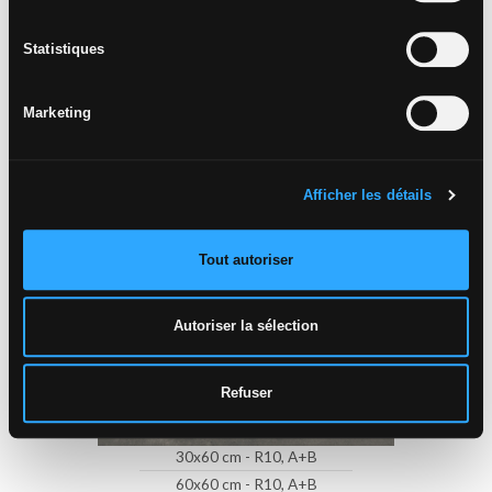
80x80 cm - R9, A
« Refusez ».
8X80 cm - R9, A
Statistiques
60x120 cm - R9, A
Marketing
AZIMUT
CHAUD
Afficher les détails
Tout autoriser
Autoriser la sélection
Refuser
30x60 cm - R10, A+B
60x60 cm - R10, A+B