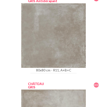
GRIS Antidérapant
80x80 cm - R11, A+B+C
CHÂTEAU
GRIS