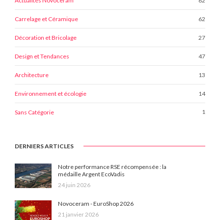
82
Actualités Novoceram
62
Carrelage et Céramique
27
Décoration et Bricolage
47
Design et Tendances
13
Architecture
14
Environnement et écologie
1
Sans Catégorie
DERNIERS ARTICLES
Notre performance RSE récompensée : la
médaille Argent EcoVadis
24 juin 2026
Novoceram - EuroShop 2026
21 janvier 2026