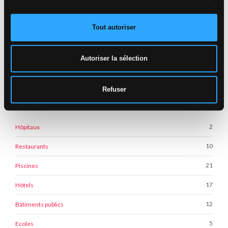
Tout autoriser
Autoriser la sélection
Refuser
CATÉGORIES RÉALISATIONS
2
Hôpitaux
10
Restaurants
21
Piscines
17
Hôtels
12
Bâtiments publics
5
Ecoles