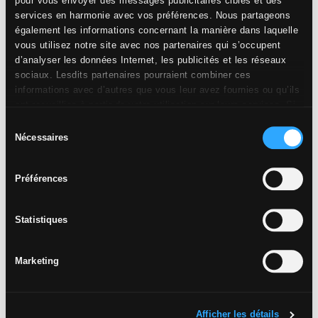
pour vous envoyer des messages publicitaires ciblés et des
services en harmonie avec vos préférences. Nous partageons
également les informations concernant la manière dans laquelle
vous utilisez notre site avec nos partenaires qui s’occupent
d’analyser les données Internet, les publicités et les réseaux
sociaux. Lesdits partenaires pourraient combiner ces
informations avec d’autres que vous leur avez fournies ou qu’ils
ont recueillies à partir de votre utilisation sur leurs services. Si
vous souhaitez en savoir davantage ou refusez le consentement
Sélection
à tous les cookies, ou à quelques-uns seulement,
cliquez ici
.
Nécessaires
du
Le consentement peut être exprimé en cliquant sur la touche
consentement
« Acceptez les cookies ». Si vous ne voulez pas de cookies de
Préférences
profilage, vous pouvez refuser le consentement avec la touche
« Refusez ».
Statistiques
Marketing
Afficher les détails