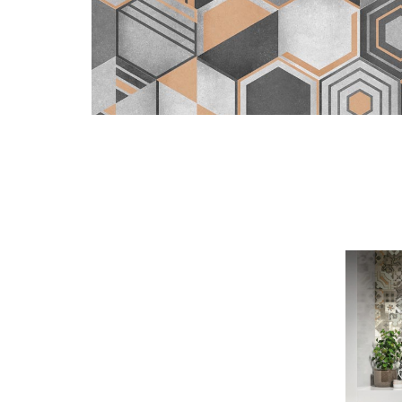
OSMOSE
GEOM N&#038;B
25X21,6