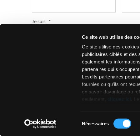
Je suis
*
Particulier
Professionnel
Revendeu
Ce site web utilise des co
Dans quel pays habitez-vous ?
*
Code Po
Ce site utilise des cookie
publicitaires ciblés et d
également les informations
0 of 15 
partenaires qui s’occupent 
Lesdits partenaires pourra
fournies ou qu’ils ont recue
en savoir davantage ou re
seulement,
cliquez ici
. Le
les cookies ». Si vous ne 
consentement avec la tou
Sélection
Nécessaires
du
consentement