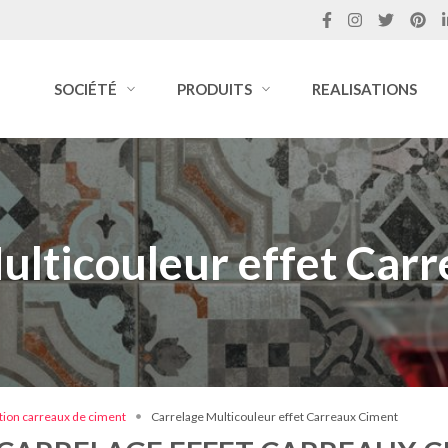
SOCIÉTÉ
PRODUITS
REALISATIONS
ulticouleur effet Car
tion carreaux de ciment
Carrelage Multicouleur effet Carreaux Ciment