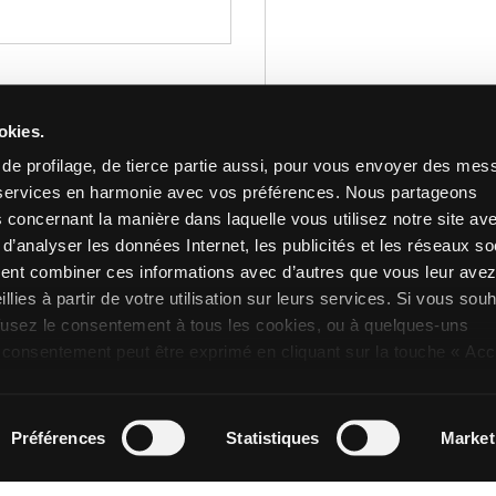
0 of 5000 max characters
r
okies.
Privacy
J'autorise le traitement de
*
stal
*
s de profilage, de tierce partie aussi, pour vous envoyer des me
réponse à ma demande et, s
es services en harmonie avec vos préférences. Nous partageons
Novoceram le plus proche d
 concernant la manière dans laquelle vous utilisez notre site av
informations sur la disponib
max characters
d’analyser les données Internet, les publicités et les réseaux so
comme décrit au point C) 
ient combiner ces informations avec d’autres que vous leur ave
illies à partir de votre utilisation sur leurs services. Si vous sou
Opt_in__c
J’ai lu et j’autorise le tra
fusez le consentement à tous les cookies, ou à quelques-uns
Marketing personnalisé
con
 consentement peut être exprimé en cliquant sur la touche « Ac
protection des données (usa
voulez pas de cookies de profilage, vous pouvez refuser le
d’au moins 16 ans
che « Refusez ».
Préférences
Statistiques
Market