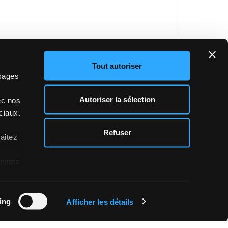
Tout autoriser
 mes données personnelles afin de recevoir une
ssages
i nécessaire, leur communication au revendeur
e chez moi, dans le but de me fournir des
Autoriser la sélection
ec nos
ilité des produits ou sur les points de vente,
ciaux.
du
Règlement sur la protection des données*.
z
Refuser
haitez
itement de mes données personnelles à des
fins de
formément au point C) du Règlement sur la
ceptez
gers rubrique contacts) et je déclare être âgé(e)
ing
Afficher les détails