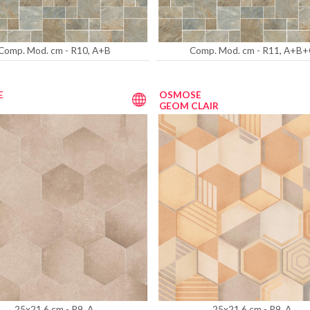
Comp. Mod. cm - R10, A+B
Comp. Mod. cm - R11, A+B+
E
OSMOSE
GEOM CLAIR
25x21,6 cm - R9, A
25x21,6 cm - R9, A