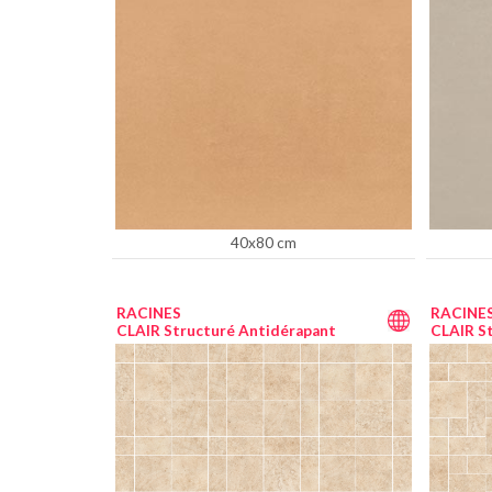
40x80 cm
RACINES
RACINE
CLAIR Structuré Antidérapant
CLAIR S