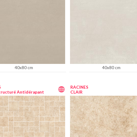
40x80 cm
40x80 cm
S
RACINES
tructuré Antidérapant
CLAIR