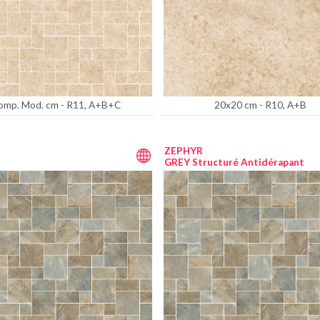
omp. Mod. cm - R11, A+B+C
20x20 cm - R10, A+B
ZEPHYR
GREY Structuré Antidérapant