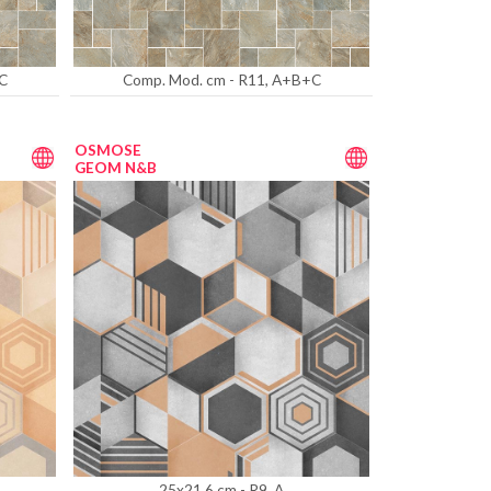
C
Comp. Mod. cm - R11, A+B+C
OSMOSE
GEOM N&B
25x21,6 cm - R9, A