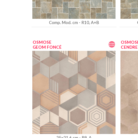
Comp. Mod. cm - R10, A+B
OSMOSE
OSMOS
GEOM FONCÉ
CENDRE
25x21,6 cm - R9, A