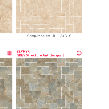
Comp. Mod. cm - R11, A+B+C
ZEPHYR
GREY Structuré Antidérapant