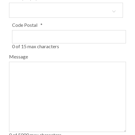
Code Postal
*
0 of 15 max characters
Message
0 of 5000 max characters