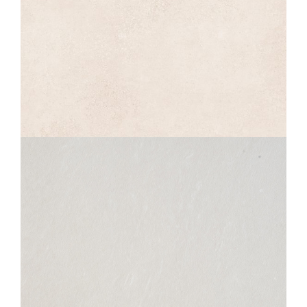
CRAFT
PIERRE BLANC
30X60
SAMSARA
OPALE