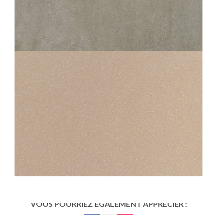
FAST
SABLE
80X80
60X60
30X60
45X45
STANDARD EVOLUTION
500 EVOLUTION BEIGE
45X45
30X30
VOUS POURRIEZ ÉGALEMENT APPRÉCIER :