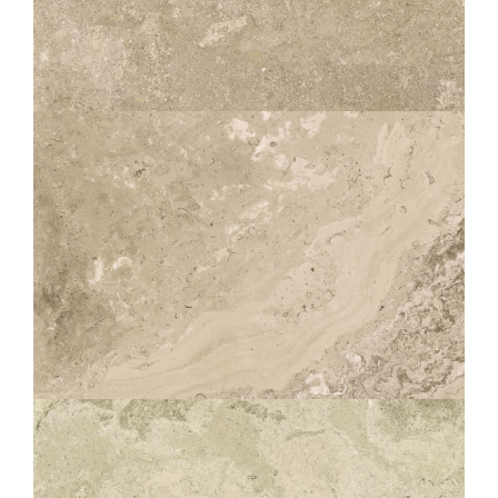
SOLITHE
CLAIR
60X120
60X60
30X60
SOLITHE
CLAIR STRUCTURÉ ANTIDÉRAPANT
OUTDOOR PLUS 20MM
60X90
60X60
30X60