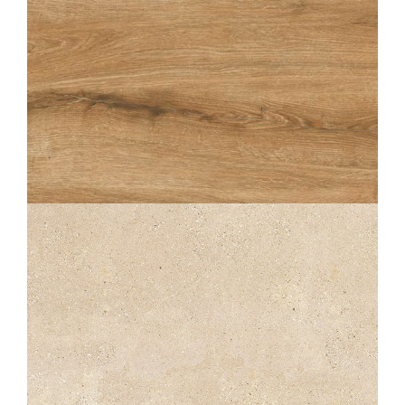
ABÉA
MIEL STRUCTURÉ ANTIDÉRAPANT
OUTDOOR PLUS 20MM
30X120
20X120
60X60
OTTO