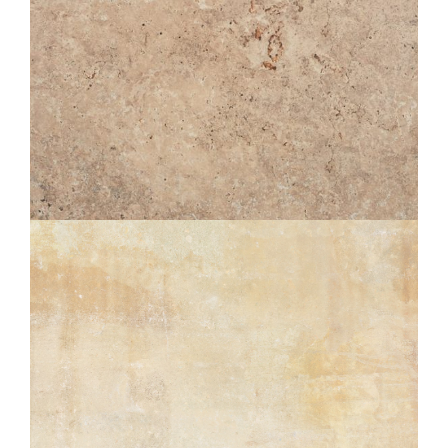
TIBER
NATURAL STRUCTURÉ ANTIDÉRAPANT
OUTDOOR PLUS 20MM
60X120
60X90
80X80
60X60
30X60
30X30
SÈRAC
NATUREL