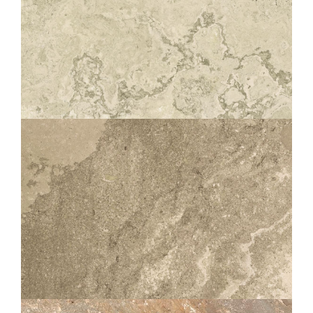
SOLITHE
NATUREL
60X120
60X60
30X60
10X60
SOLITHE
NATUREL STRUCTURÉ ANTIDÉRAPANT
OUTDOOR PLUS 20MM