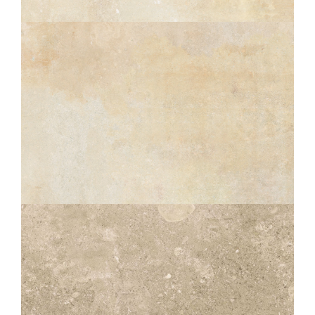
60X120
60X60
30X60
10X60
SÈRAC
NATUREL STRUCTURÉ ANTIDÉRAPANT
OUTDOOR PLUS 20MM
60X120
60X60
30X60