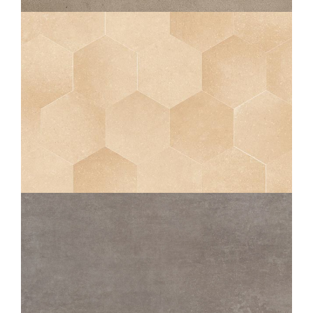
120X120
60X120
80X80
OSMOSE
SABLE
25X21,6