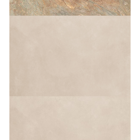
ZEPHYR
GOLD STRUCTURÉ ANTIDÉRAPANT
OUTDOOR PLUS 20MM
60X60
30X60
10X60
30X30
VELT
BEIGE
60X60
45X45