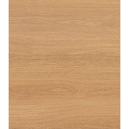
OAKA
NATUREL
20X180
20X120
OAKA
NATUREL STRUCTURÉ ANTIDÉRAPANT
20X120