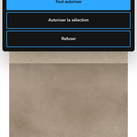
Tout autoriser
Autoriser la sélection
Refuser
INAYA
SABLE STRUCTURÉ ANTIDÉRAPANT
60X60
30X60
45X45
UTOPIE
TAUPE