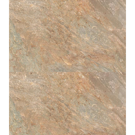
60X90
60X60
30X60
ZEPHYR
GOLD
60X60
30X60