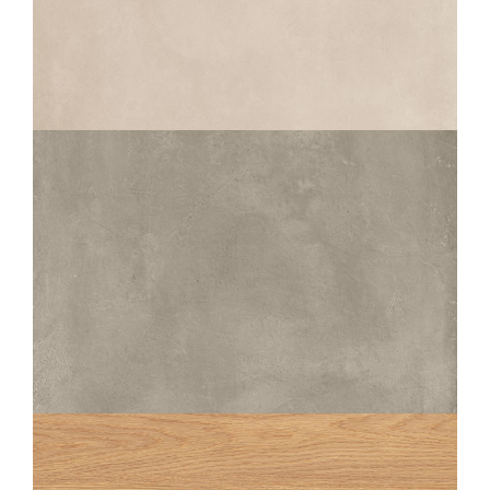
VELT
BEIGE STRUCTURÉ ANTIDÉRAPANT
60X60
45X45
MATIC
SABLE
60X120
80X80
60X60
30X60
45X45