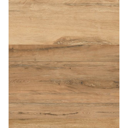
ABÉA
LIN STRUCTURÉ ANTIDÉRAPANT
OUTDOOR PLUS 20MM
30X120
20X120
60X60
ABÉA
MIEL
20X120