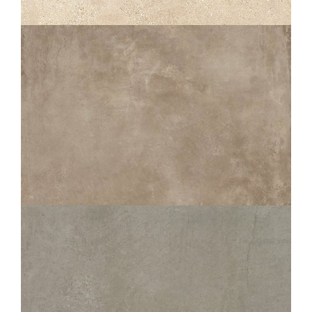
SABLE
120X120
60X120
80X80
CHÂTEAU
SABLE
80X80
60X60