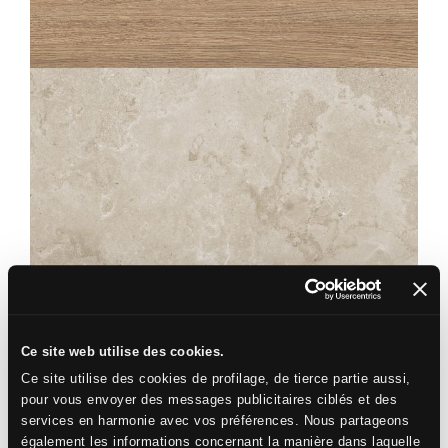
OAKA
MIEL STRUCTURÉ ANTIDÉRAPANT
20X120
KAIRN
SABLE
120X120
60X120
80X80
60X60
30X60
10X60
Ce site web utilise des cookies.
Ce site utilise des cookies de profilage, de tierce partie aussi,
pour vous envoyer des messages publicitaires ciblés et des
services en harmonie avec vos préférences. Nous partageons
également les informations concernant la manière dans laquelle