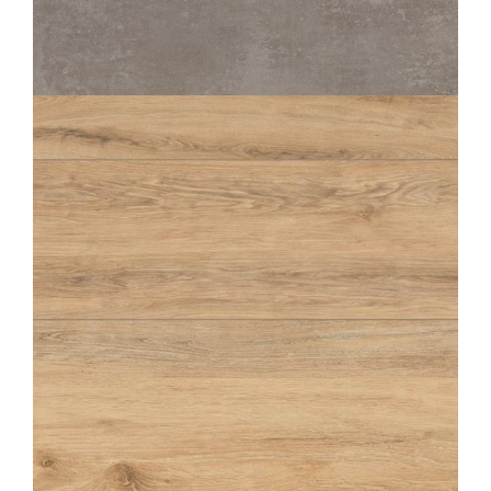
TERANGA
GREIGE
120X120
80X80
ABÉA
LIN
20X120