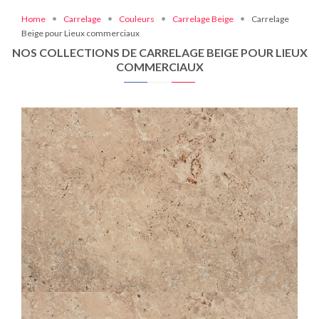
Home
Carrelage
Couleurs
Carrelage Beige
Carrelage
Beige pour Lieux commerciaux
NOS COLLECTIONS DE CARRELAGE BEIGE POUR LIEUX
COMMERCIAUX
TIBER
NATURAL
60X120
80X80
60X60
30X60
10X60
30X30