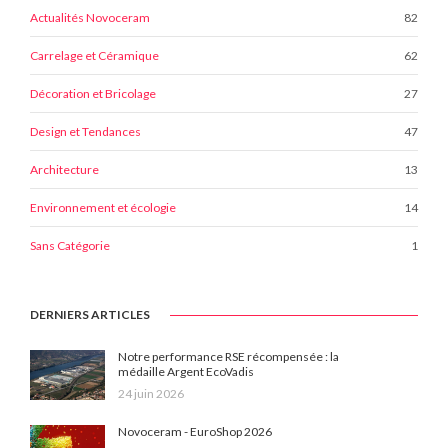
82
Actualités Novoceram
62
Carrelage et Céramique
27
Décoration et Bricolage
47
Design et Tendances
13
Architecture
14
Environnement et écologie
1
Sans Catégorie
DERNIERS ARTICLES
Notre performance RSE récompensée : la
médaille Argent EcoVadis
24 juin 2026
Novoceram - EuroShop 2026