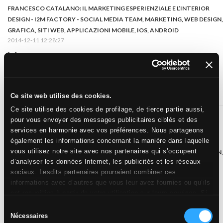
FRANCESCO CATALANO: IL MARKETING ESPERIENZIALE E L’INTERIOR
DESIGN - I2M FACTORY - SOCIAL MEDIA TEAM, MARKETING, WEB DESIGN,
GRAFICA, SITI WEB, APPLICAZIONI MOBILE, IOS, ANDROID
2014-12-11 12:28:27
[...] che accompagna i visitatori alla scoperta di tutti i cibi del
mondo, racchiusi simbolicamente nelle 9 dispense disseminate
tra le stanze, ognuna dedicata ad uno dei cluster in cui Expo ha
diviso i paesi espositori. E’ il modo scelto [...]
Ce site web utilise des cookies.
Ce site utilise des cookies de profilage, de tierce partie aussi,
pour vous envoyer des messages publicitaires ciblés et des
services en harmonie avec vos préférences. Nous partageons
également les informations concernant la manière dans laquelle
FRANCESCO CATALANO: IL MARKETING ESPERIENZIALE E L’INTERIOR
vous utilisez notre site avec nos partenaires qui s’occupent
DESIGN - I2M FACTORY - SOCIAL MEDIA TEAM, MARKETING, WEB DESIGN,
d’analyser les données Internet, les publicités et les réseaux
GRAPHICS, WEB SITE, MOBILE APP, IOS, ANDROID, WEB AGENCY TEAM,
sociaux. Lesdits partenaires pourraient combiner ces
GRAPHIC AGENCY, WEB AGENCY ROMA
informations avec d’autres que vous leur avez fournies ou qu’ils
2014-12-11 12:27:29
ont recueillies à partir de votre utilisation sur leurs services. Si
[...] che accompagna i visitatori alla scoperta di tutti i cibi del
vous souhaitez en savoir davantage ou refusez le consentement
Sélection
mondo, racchiusi simbolicamente nelle 9 dispense disseminate
à tous les cookies, ou à quelques-uns seulement,
cliquez ici
.
Nécessaires
tra le stanze, ognuna dedicata ad uno dei cluster in cui Expo ha
du