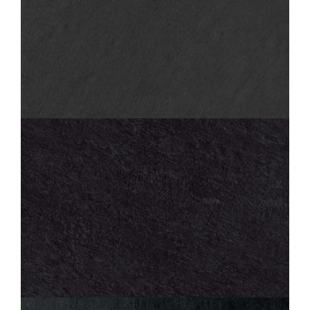
SAMSARA
ARDOISE
60X60
30X60
45X45
SAMSARA
ARDOISE STRUCTURÉ ANTIDÉRAPANT
60X60
30X60
45X45